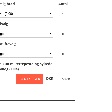
ælg brød
Antal
ilvalg
vt. fravalg
alkun m. ærtepesto og syltede
ødløg (Lille)
DKK