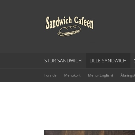
STOR SANDWICH
LILLE SANDWICH
Forside
Menukort
Menu (English)
Åbningst
KALKUN M. ÆR