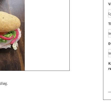
V
T
E
K
r
dløg.