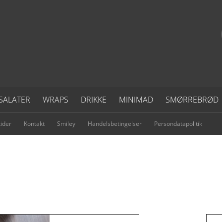
SALATER
WRAPS
DRIKKE
MINIMAD
SMØRREBRØD
ider
Kontakt
Smiley
Handelsbetingelser
Persondatapolitik
TEPESTO OG SYLTEDE R