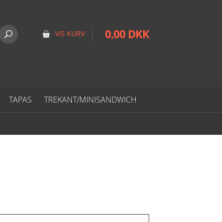
0,00 DKK
VIS KURV
TAPAS
TREKANT/MINISANDWICH
ØDLØG (LILLE)